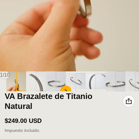
de
1
/
10
VA Brazalete de Titanio
Natural
Precio normal
$249.00 USD
Impuesto incluido.